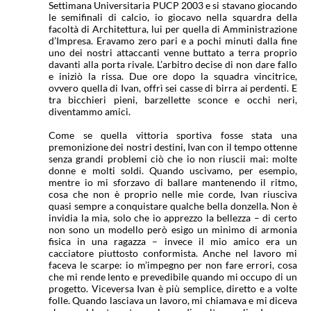
Settimana Universitaria PUCP 2003 e si stavano giocando
le semifinali di calcio, io giocavo nella squardra della
facoltà di Architettura, lui per quella di Amministrazione
d’Impresa. Eravamo zero pari e a pochi minuti dalla fine
uno dei nostri attaccanti venne buttato a terra proprio
davanti alla porta rivale. L’arbitro decise di non dare fallo
e iniziò la rissa. Due ore dopo la squadra vincitrice,
ovvero quella di Ivan, offrì sei casse di birra ai perdenti. E
tra bicchieri pieni, barzellette sconce e occhi neri,
diventammo amici.
Come se quella vittoria sportiva fosse stata una
premonizione dei nostri destini, Ivan con il tempo ottenne
senza grandi problemi ciò che io non riuscii mai: molte
donne e molti soldi. Quando uscivamo, per esempio,
mentre io mi sforzavo di ballare mantenendo il ritmo,
cosa che non è proprio nelle mie corde, Ivan riusciva
quasi sempre a conquistare qualche bella donzella. Non è
invidia la mia, solo che io apprezzo la bellezza – di certo
non sono un modello però esigo un minimo di armonia
fisica in una ragazza – invece il mio amico era un
cacciatore piuttosto conformista. Anche nel lavoro mi
faceva le scarpe: io m’impegno per non fare errori, cosa
che mi rende lento e prevedibile quando mi occupo di un
progetto. Viceversa Ivan è più semplice, diretto e a volte
folle. Quando lasciava un lavoro, mi chiamava e mi diceva