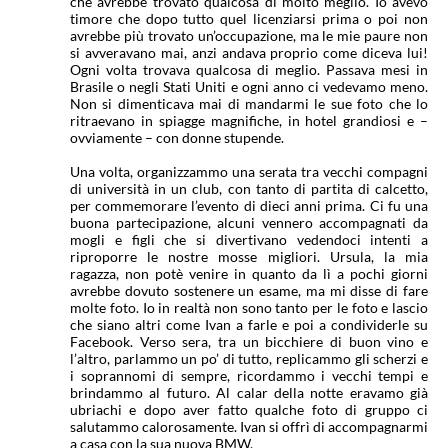
che avrebbe trovato qualcosa di molto meglio. Io avevo
timore che dopo tutto quel licenziarsi prima o poi non
avrebbe più trovato un’occupazione, ma le mie paure non
si avveravano mai, anzi andava proprio come diceva lui!
Ogni volta trovava qualcosa di meglio. Passava mesi in
Brasile o negli Stati Uniti e ogni anno ci vedevamo meno.
Non si dimenticava mai di mandarmi le sue foto che lo
ritraevano in spiagge magnifiche, in hotel grandiosi e –
ovviamente – con donne stupende.
Una volta, organizzammo una serata tra vecchi compagni
di università in un club, con tanto di partita di calcetto,
per commemorare l’evento di dieci anni prima. Ci fu una
buona partecipazione, alcuni vennero accompagnati da
mogli e figli che si divertivano vedendoci intenti a
riproporre le nostre mosse migliori. Ursula, la mia
ragazza, non potè venire in quanto da lì a pochi giorni
avrebbe dovuto sostenere un esame, ma mi disse di fare
molte foto. Io in realtà non sono tanto per le foto e lascio
che siano altri come Ivan a farle e poi a condividerle su
Facebook. Verso sera, tra un bicchiere di buon vino e
l’altro, parlammo un po’ di tutto, replicammo gli scherzi e
i soprannomi di sempre, ricordammo i vecchi tempi e
brindammo al futuro. Al calar della notte eravamo già
ubriachi e dopo aver fatto qualche foto di gruppo ci
salutammo calorosamente. Ivan si offrì di accompagnarmi
a casa con la sua nuova BMW.