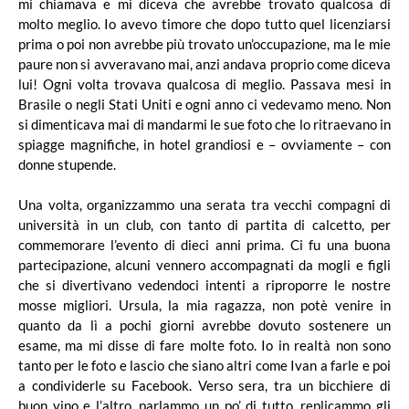
mi chiamava e mi diceva che avrebbe trovato qualcosa di
molto meglio. Io avevo timore che dopo tutto quel licenziarsi
prima o poi non avrebbe più trovato un’occupazione, ma le mie
paure non si avveravano mai, anzi andava proprio come diceva
lui! Ogni volta trovava qualcosa di meglio. Passava mesi in
Brasile o negli Stati Uniti e ogni anno ci vedevamo meno. Non
si dimenticava mai di mandarmi le sue foto che lo ritraevano in
spiagge magnifiche, in hotel grandiosi e – ovviamente – con
donne stupende.
Una volta, organizzammo una serata tra vecchi compagni di
università in un club, con tanto di partita di calcetto, per
commemorare l’evento di dieci anni prima. Ci fu una buona
partecipazione, alcuni vennero accompagnati da mogli e figli
che si divertivano vedendoci intenti a riproporre le nostre
mosse migliori. Ursula, la mia ragazza, non potè venire in
quanto da lì a pochi giorni avrebbe dovuto sostenere un
esame, ma mi disse di fare molte foto. Io in realtà non sono
tanto per le foto e lascio che siano altri come Ivan a farle e poi
a condividerle su Facebook. Verso sera, tra un bicchiere di
buon vino e l’altro, parlammo un po’ di tutto, replicammo gli