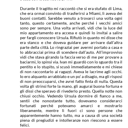
Durante il tragitto mi raccontò che si era stufato di Lima,
che era ormai convinto di trasferirsi a Miami, lì aveva dei
buoni contatti. Sarebbe venuto a trovarci una volta ogni
tanto, questo certamente, anche perché i vecchi amici
sono per sempre. Una volta arrivati, vidi che la luce del
mio appartamento era accesa e quindi lo invitai a salire
per fargli conoscere Ursula. Rifiutò in quanto mi disse che
era stanco e che doveva guidare per arrivare dall’altra
parte della città. Lo ringraziai per avermi portato a casa e
lo abbracciai prima di scendere dall’auto. All’improvviso
vidi che stava girando la faccia verso di me per provare a
baciarmi, lo spinsi via. Ivan mi guardò con lo sguardo tra il
pentito e lo stupito, si scusò immediatamente e mi chiese
di non raccontarlo ai ragazzi. Aveva le lacrime agli occhi.
Io ero alquanto arrabbiato e un po’ a disagio, ma gli risposi
di non preoccuparsi, che avrei fatto finta di nulla. Questa
volta gli strinsi forte la mano, gli augurai buona fortuna e
gli dissi che speravo di rivederlo presto. Quella notte non
chiusi occhio. Vedendo Ursula dormire di fianco a me,
sentii che nonostante tutto, dovevamo considerarci
fortunati perchè potevamo amarci e mostrarlo
liberamente, mentre lì fuori ci sono persone che
apparentemente hanno tutto, ma a causa di una società
piena di pregiudizi e intolleranze non riescono a essere
felici.