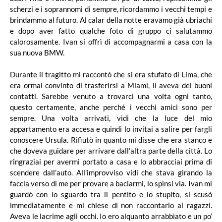
scherzi e i soprannomi di sempre, ricordammo i vecchi tempi e
brindammo al futuro. Al calar della notte eravamo già ubriachi
e dopo aver fatto qualche foto di gruppo ci salutammo
calorosamente. Ivan si offrì di accompagnarmi a casa con la
sua nuova BMW.
Durante il tragitto mi raccontò che si era stufato di Lima, che
era ormai convinto di trasferirsi a Miami, lì aveva dei buoni
contatti. Sarebbe venuto a trovarci una volta ogni tanto,
questo certamente, anche perché i vecchi amici sono per
sempre. Una volta arrivati, vidi che la luce del mio
appartamento era accesa e quindi lo invitai a salire per fargli
conoscere Ursula. Rifiutò in quanto mi disse che era stanco e
che doveva guidare per arrivare dall’altra parte della città. Lo
ringraziai per avermi portato a casa e lo abbracciai prima di
scendere dall’auto. All’improvviso vidi che stava girando la
faccia verso di me per provare a baciarmi, lo spinsi via. Ivan mi
guardò con lo sguardo tra il pentito e lo stupito, si scusò
immediatamente e mi chiese di non raccontarlo ai ragazzi.
Aveva le lacrime agli occhi. Io ero alquanto arrabbiato e un po’