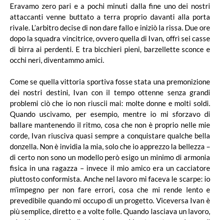
Eravamo zero pari e a pochi minuti dalla fine uno dei nostri
attaccanti venne buttato a terra proprio davanti alla porta
rivale. L’arbitro decise di non dare fallo e iniziò la rissa. Due ore
dopo la squadra vincitrice, ovvero quella di Ivan, offrì sei casse
di birra ai perdenti. E tra bicchieri pieni, barzellette sconce e
occhi neri, diventammo amici.
Come se quella vittoria sportiva fosse stata una premonizione
dei nostri destini, Ivan con il tempo ottenne senza grandi
problemi ciò che io non riuscii mai: molte donne e molti soldi.
Quando uscivamo, per esempio, mentre io mi sforzavo di
ballare mantenendo il ritmo, cosa che non è proprio nelle mie
corde, Ivan riusciva quasi sempre a conquistare qualche bella
donzella. Non è invidia la mia, solo che io apprezzo la bellezza –
di certo non sono un modello però esigo un minimo di armonia
fisica in una ragazza – invece il mio amico era un cacciatore
piuttosto conformista. Anche nel lavoro mi faceva le scarpe: io
m’impegno per non fare errori, cosa che mi rende lento e
prevedibile quando mi occupo di un progetto. Viceversa Ivan è
più semplice, diretto e a volte folle. Quando lasciava un lavoro,